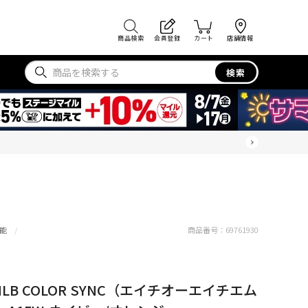
商品検索
会員登録
カート
店舗情報
検索
能
商品番号：
69761930
LB COLOR SYNC（エイチオーエイチエム