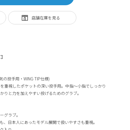
ズ】
の投手用・WING TIP仕様)
スを重視したポケットの深い投手用。中指～小指でしっかり
っかりと力を加えやすい投げるためのグラブ。
ラーグラブ。
つも、日本人にあったモデル展開で扱いやすさも重視。
ーク入り。