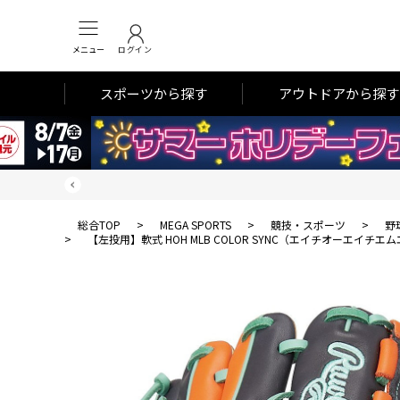
メニュー
ログイン
スポーツから探す
アウトドアから探す
総合TOP
>
MEGA SPORTS
>
競技・スポーツ
>
野
>
【左投用】軟式 HOH MLB COLOR SYNC（エイチオーエイチ