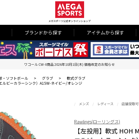
メガスポーツ公式オンラインショップ
ブランドから探す
アイテムから探す
ワコール CW-X商品 2026年10月1日(木) 価格改定のお知らせ
球・ソフトボール
>
グラブ
>
軟式グラブ
エムエルビーカラーシンク）A15W-ネイビー/オレンジ
メンズ
レディース
店舗受取可
Rawlings(ローリングス)
【左投用】軟式 HOH M