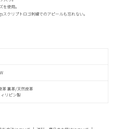
イズを使用。
ingsスクリプトロゴ刺繍でのアピールも忘れない。
5W
皮革 裏革/天然皮革
フィリピン製