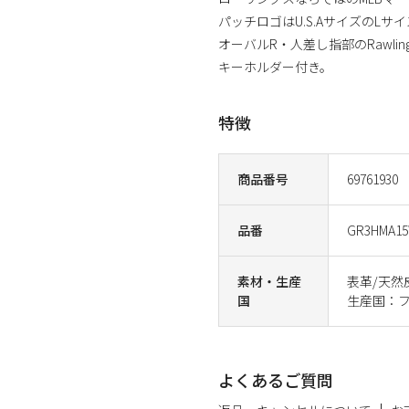
パッチロゴはU.S.AサイズのLサ
オーバルR・人差し指部のRawl
キーホルダー付き。
特徴
商品番号
69761930
品番
GR3HMA1
素材・生産
表革/天然
国
生産国：
よくあるご質問