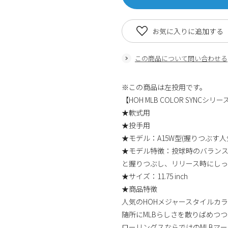
お気に入りに追加する
この商品について問い合わせる
※この商品は左投用です。
【HOH MLB COLOR SYNCシリー
★軟式用
★投手用
★モデル：A15W型(握りつぶす人気
★モデル特徴：投球時のバラン
と握りつぶし、リリース時にし
★サイズ：11.75 inch
★商品特徴
人気のHOHメジャースタイルカ
随所にMLBらしさを散りばめつ
ローリングスならではのMLBマ