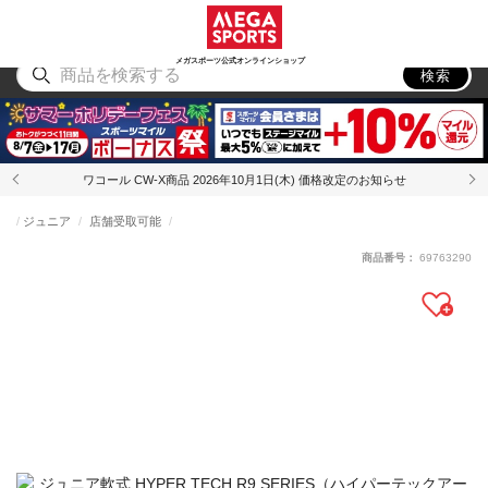
スポーツ
アウトドア
ブランド
アイテム
から探す
から探す
から探す
から探す
メガスポーツ公式オンラインショップ
検索
ワコール CW-X商品 2026年10月1日(木) 価格改定のお知らせ
ジュニア
店舗受取可能
商品番号：
69763290