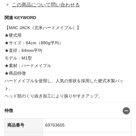
この商品について問い合わせる
関連 KEYWORD
【MAC JACK（北米ハードメイプル）】
★硬式用
★サイズ：84cm（880g平均）
★直径：64mm平均
モデル：M1型
★素材：ハードメイプル
★商品特徴
ハードメイプルを使用し、人気の形状を採用した硬式木製バッ
ト。
ヘッド部のくり抜き加工により振りやすさアップ。
特徴
商品番号
69763605