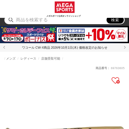
スポーツ
アウトドア
ブランド
アイテム
から探す
から探す
から探す
から探す
メガスポーツ公式オンラインショップ
検索
ワコール CW-X商品 2026年10月1日(木) 価格改定のお知らせ
メンズ
レディース
店舗受取可能
商品番号：
69763605