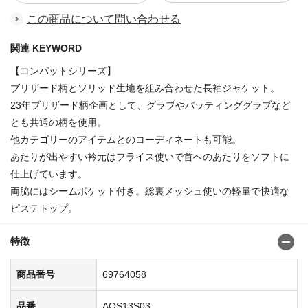
この商品について問い合わせる
関連 KEYWORD
【コンバットシリーズ】
ブリザード柄とソリッド生地を組み合わせた長袖ジャケット。
23年ブリザード柄企画として、グラブやバッティンググラブなど
とも共通の柄を使用。
他カテゴリーのアイテムとのコーディネートも可能。
あたりが出やすい衿元はフライス使いで首へのあたりをソフトに
仕上げています。
両脇にはシームポケット付き。総裏メッシュ使いの軽量で快適な
ピステトップ。
特徴
商品番号
69764058
品番
AOS13S03