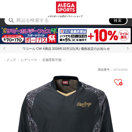
スポーツ
アウトドア
ブランド
アイテム
から探す
から探す
から探す
から探す
メガスポーツ公式オンラインショップ
検索
ワコール CW-X商品 2026年10月1日(木) 価格改定のお知らせ
メンズ
レディース
店舗受取可能
商品番号：
69764058