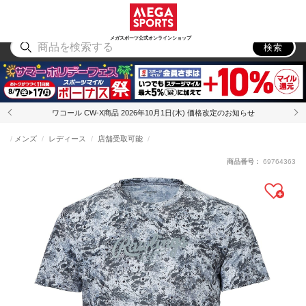
スポーツ
アウトドア
ブランド
アイテム
から探す
から探す
から探す
から探す
メガスポーツ公式オンラインショップ
検索
ワコール CW-X商品 2026年10月1日(木) 価格改定のお知らせ
メンズ
レディース
店舗受取可能
商品番号：
69764363