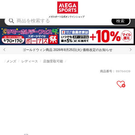
スポーツ
アウトドア
ブランド
アイテム
から探す
から探す
から探す
から探す
メガスポーツ公式オンラインショップ
検索
ゴールドウィン商品 2026年8月25日(火) 価格改定のお知らせ
メンズ
レディース
店舗受取可能
商品番号：
69764439