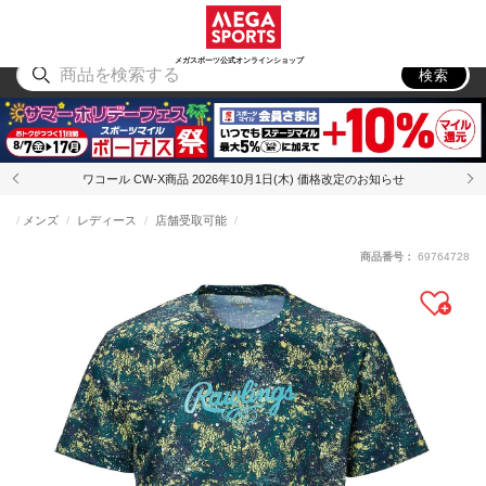
スポーツ
アウトドア
ブランド
アイテム
から探す
から探す
から探す
から探す
メガスポーツ公式オンラインショップ
検索
ワコール CW-X商品 2026年10月1日(木) 価格改定のお知らせ
メンズ
レディース
店舗受取可能
商品番号：
69764728