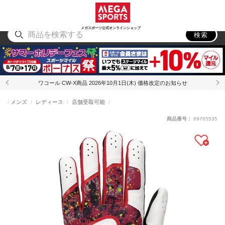
スポーツ
アウトドア
ブランド
アイテム
から探す
から探す
から探す
から探す
メガスポーツ公式オンラインショップ
検索
ワコール CW-X商品 2026年10月1日(木) 価格改定のお知らせ
メンズ
レディース
店舗受取可能
商品番号：
69765535