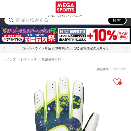
スポーツ
アウトドア
ブランド
アイテム
から探す
から探す
から探す
から探す
メガスポーツ公式オンラインショップ
検索
ゴールドウィン商品 2026年8月25日(火) 価格改定のお知らせ
メンズ
レディース
店舗受取可能
商品番号：
69765626