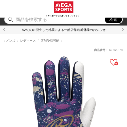
スポーツ
アウトドア
ブランド
アイテム
から探す
から探す
から探す
から探す
メガスポーツ公式オンラインショップ
検索
7/28(火)に発生した地震による一部店舗 臨時休業のお知らせ
メンズ
レディース
店舗受取可能
商品番号：
69765873