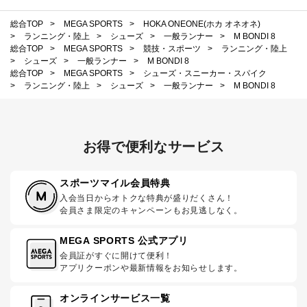
総合TOP
>
MEGA SPORTS
>
HOKA ONEONE(ホカ オネオネ)
>
ランニング・陸上
>
シューズ
>
一般ランナー
>
M BONDI 8
総合TOP
>
MEGA SPORTS
>
競技・スポーツ
>
ランニング・陸上
>
シューズ
>
一般ランナー
>
M BONDI 8
総合TOP
>
MEGA SPORTS
>
シューズ・スニーカー・スパイク
>
ランニング・陸上
>
シューズ
>
一般ランナー
>
M BONDI 8
お得で便利なサービス
スポーツマイル会員特典
入会当日からオトクな特典が盛りだくさん！
会員さま限定のキャンペーンもお見逃しなく。
MEGA SPORTS 公式アプリ
会員証がすぐに開けて便利！
アプリクーポンや最新情報をお知らせします。
オンラインサービス一覧