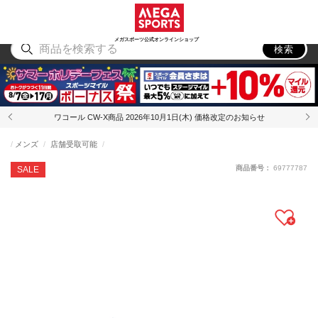
スポーツ
アウトドア
ブランド
アイテム
から探す
から探す
から探す
から探す
メガスポーツ公式オンラインショップ
検索
ワコール CW-X商品 2026年10月1日(木) 価格改定のお知らせ
メンズ
店舗受取可能
商品番号：
69777787
SALE