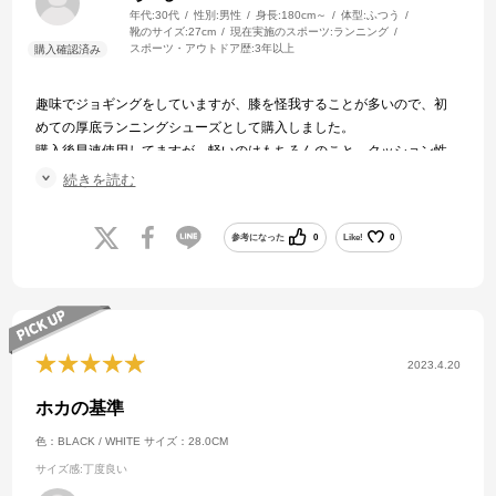
年代:
30代
性別:
男性
身長:
180cm～
体型:
ふつう
靴のサイズ:
27cm
現在実施のスポーツ:
ランニング
スポーツ・アウトドア歴:
3年以上
趣味でジョギングをしていますが、膝を怪我することが多いので、初
めての厚底ランニングシューズとして購入しました。
購入後早速使用してますが、軽いのはもちろんのこと、クッション性
がとても良く、膝が守られている感じがします。見た目もシンプルな
続きを読む
ので、外出時の日常使いにも活用できそうです。
参考になった
0
Like!
0
2023.4.20
ホカの基準
色：BLACK / WHITE
サイズ：28.0CM
サイズ感
:丁度良い