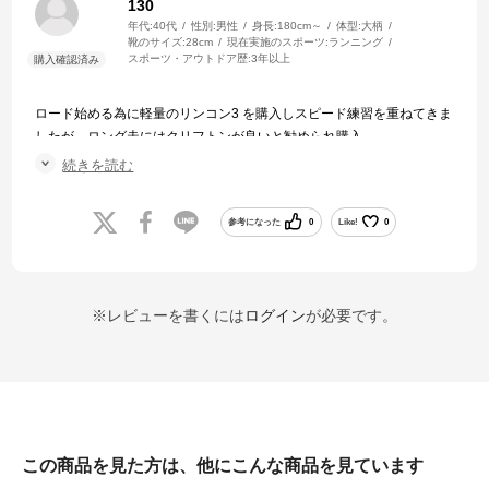
130
年代:
40代
性別:
男性
身長:
180cm～
体型:
大柄
靴のサイズ:
28cm
現在実施のスポーツ:
ランニング
スポーツ・アウトドア歴:
3年以上
ロード始める為に軽量のリンコン3 を購入しスピード練習を重ねてきま
したが、ロング走にはクリフトンが良いと勧められ購入。
クッション性が高く足への負担が軽減され履き心地が良いので買って
続きを読む
良かった。
参考になった
0
Like!
0
※レビューを書くには
ログイン
が必要です。
この商品を見た方は、他にこんな商品を見ています