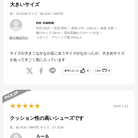
大きいサイズ
色：29.0CM
サイズ：BLACK / WHITE
no name
年代:
20代
性別:
男性
身長:
176～180cm
体型:
大柄
靴のサイズ:
28cm
現在実施のスポーツ:
水泳
スポーツ・アウトドア歴:
3年以上
サイズが大きくなかなか足に合うサイズがなかったが、大きめサイズ
があってすごく気に入っています
参考になった
0
Like!
0
2025.1.13
クッション性の高いシューズです
色：BLACK / WHITE
サイズ：27.5CM
ろーる