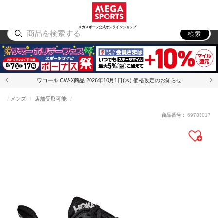
スポーツ
アウトドア
ブランド
アイテム
から探す
から探す
から探す
から探す
メガスポーツ公式オンラインショップ
検索
ワコール CW-X商品 2026年10月1日(木) 価格改定のお知らせ
メンズ
店舗受取可能
商品番号：
69783017