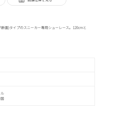
平断面)タイプのスニーカー専用シューレース。120cmと
テル
中国