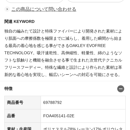
この商品について問い合わせる
関連 KEYWORD
独自の編みたて設計と特殊ファイバーにより開発された素材によ
り肌面への摩擦係数を極限までに減らし、着用した瞬間から始ま
る最高の着心地を感じる事ができるOAKLEY EVOFREE
TECHNOLOGY。吸汗速乾性、高伸縮性、軽量性、綿のようなソ
フトな肌触りと機能を融合させる事で生まれた次世代テクニカル
フリースフーディー。特殊な繊維と設計により作られた素材は革
新的な着心地を実現し、幅広いシーンへの対応を可能にさせる。
特徴
商品番号
69788792
品番
FOA405141-02E
素材・生産国
ポリエステル78% レーヨン17% ポリウレタ