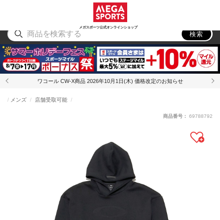
スポーツ
アウトドア
ブランド
アイテム
から探す
から探す
から探す
から探す
メガスポーツ公式オンラインショップ
検索
ワコール CW-X商品 2026年10月1日(木) 価格改定のお知らせ
メンズ
店舗受取可能
商品番号：
69788792