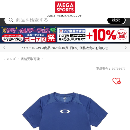
スポーツ
アウトドア
ブランド
アイテム
から探す
から探す
から探す
から探す
メガスポーツ公式オンラインショップ
検索
ワコール CW-X商品 2026年10月1日(木) 価格改定のお知らせ
メンズ
店舗受取可能
商品番号：
69793677