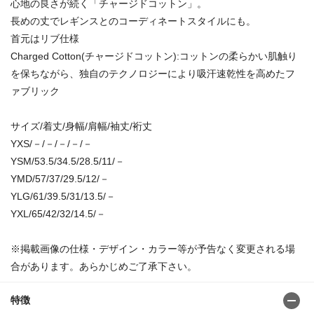
心地の良さが続く「チャージドコットン」。
長めの丈でレギンスとのコーディネートスタイルにも。
首元はリブ仕様
Charged Cotton(チャージドコットン):コットンの柔らかい肌触り
を保ちながら、独自のテクノロジーにより吸汗速乾性を高めたフ
ァブリック
サイズ/着丈/身幅/肩幅/袖丈/裄丈
YXS/－/－/－/－/－
YSM/53.5/34.5/28.5/11/－
YMD/57/37/29.5/12/－
YLG/61/39.5/31/13.5/－
YXL/65/42/32/14.5/－
※掲載画像の仕様・デザイン・カラー等が予告なく変更される場
合があります。あらかじめご了承下さい。
特徴