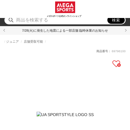
スポーツ
アウトドア
ブランド
アイテム
から探す
から探す
から探す
から探す
メガスポーツ公式オンラインショップ
検索
7/28(火)に発生した地震による一部店舗 臨時休業のお知らせ
ジュニア
店舗受取可能
商品番号：
69796100