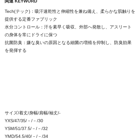
関連 KEYWORD
Tech(テック)：吸汗速乾性と伸縮性を兼ね備え、柔らかな肌触りを
提供する定番ファブリック
水分コントロール：汗を素早く吸収、外部へ発散し、アスリート
の身体を常にドライに保つ
抗菌防臭：嫌な臭いの原因となる細菌の増殖を抑制し、防臭効果
を発揮する
サイズ/着丈/身幅/肩幅/袖丈/-
YXS/47/35/－/－/30
YSM/51/37.5/－/－/32
YMD/54.5/40/－/－/34