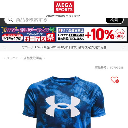
スポーツ
アウトドア
ブランド
アイテム
から探す
から探す
から探す
から探す
メガスポーツ公式オンラインショップ
検索
ワコール CW-X商品 2026年10月1日(木) 価格改定のお知らせ
ジュニア
店舗受取可能
商品番号：
69796688