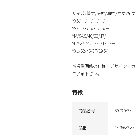
サイズ/着丈/身幅/肩幅/袖丈/裄
YXS/－/－/－/－/－
YS/51/37.5/31/16/－
YM/54.5/40/33/17/－
YL/58.5/42.5/35/18.5/－
YXL/62/45/37/19.5/－
※掲載画像の仕様・デザイン・
ご了承下さい。
特徴
商品番号
69797637
品番
1376683 87