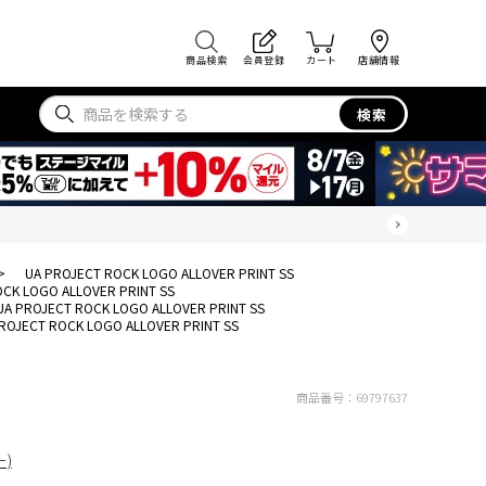
商品検索
会員登録
カート
店舗情報
検索
>
UA PROJECT ROCK LOGO ALLOVER PRINT SS
OCK LOGO ALLOVER PRINT SS
UA PROJECT ROCK LOGO ALLOVER PRINT SS
ROJECT ROCK LOGO ALLOVER PRINT SS
商品番号：
69797637
ー)