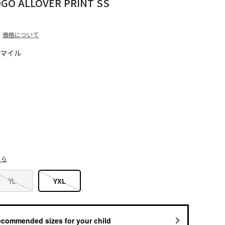
GO ALLOVER PRINT SS
価格について
0マイル
ちら
YL
YXL
ecommended sizes for your child