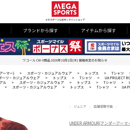
メガスポーツ公式オンラインショップ
ブランドから探す
アイテムから探す
ワコール CW-X商品 2026年10月1日(木) 価格改定のお知らせ
ーアーマー)
>
スポーツ・カジュアルウェア
>
トップス
>
Tシャツ
ポーツ・カジュアルウェア
>
トップス
>
Tシャツ
>
UA PROJECT R
アル
>
スポーツ・カジュアルウェア
>
トップス
>
Tシャツ
>
>
スポーツ・カジュアルウェア
>
トップス
>
Tシャツ
>
UA P
ジュニア
店舗受取可能
UNDER ARMOUR(アンダーアーマ