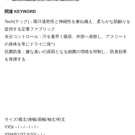
関連 KEYWORD
Tech(テック)：吸汗速乾性と伸縮性を兼ね備え、柔らかな肌触りを
提供する定番ファブリック
水分コントロール：汗を素早く吸収、外部へ発散し、アスリート
の身体を常にドライに保つ
抗菌防臭：嫌な臭いの原因となる細菌の増殖を抑制し、防臭効果
を発揮する
サイズ/着丈/身幅/肩幅/袖丈/裄丈
YXS/－/－/－/－/－
YSM/51/37.5/32/－/－