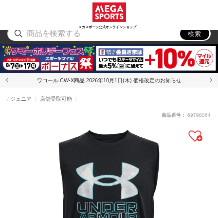
スポーツ
アウトドア
ブランド
アイテム
から探す
から探す
から探す
から探す
メガスポーツ公式オンラインショップ
検索
ワコール CW-X商品 2026年10月1日(木) 価格改定のお知らせ
ジュニア
店舗受取可能
商品番号：
69798064