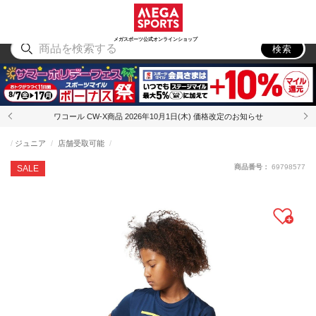
スポーツ
アウトドア
ブランド
アイテム
から探す
から探す
から探す
から探す
メガスポーツ公式オンラインショップ
検索
ワコール CW-X商品 2026年10月1日(木) 価格改定のお知らせ
ジュニア
店舗受取可能
商品番号：
69798577
SALE