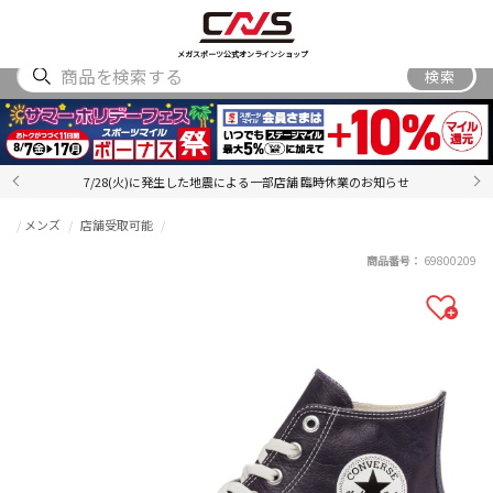
SHOES
WEAR
ACCESSORY
BRAND
RANKING
メガスポーツ公式オンラインショップ
検索
7/28(火)に発生した地震による一部店舗 臨時休業のお知らせ
メンズ
店舗受取可能
商品番号：
69800209