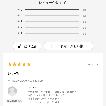
レビュー件数：
1
件
★
5
(1)
★
4
(0)
★
3
(0)
★
2
(0)
★
1
(0)
絞り込み
表示：新しい順
2023.10.3
いい色
色：DEEP SEA
サイズ：28.0CM
chizz
年代:
50代
性別:
女性
身長:
161～165cm
体型:
ふつう
靴のサイズ:
24cm
現在実施のスポーツ:
バスケット
スポーツ・アウトドア歴:
3年以上