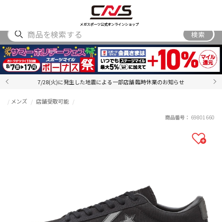
SHOES
WEAR
ACCESSORY
BRAND
RANKING
メガスポーツ公式オンラインショップ
検索
7/28(火)に発生した地震による一部店舗 臨時休業のお知らせ
メンズ
店舗受取可能
商品番号：
69801660