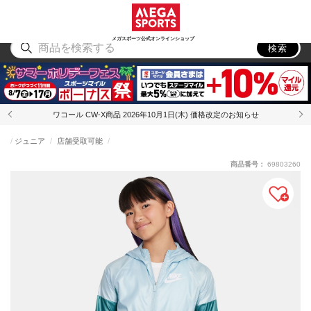
スポーツ
アウトドア
ブランド
アイテム
から探す
から探す
から探す
から探す
メガスポーツ公式オンラインショップ
検索
ワコール CW-X商品 2026年10月1日(木) 価格改定のお知らせ
ジュニア
店舗受取可能
商品番号：
69803260