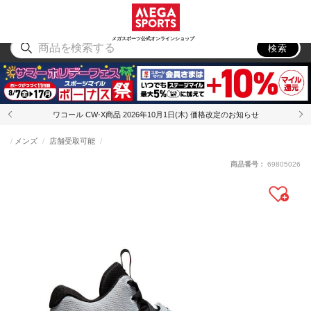
スポーツ
アウトドア
ブランド
アイテム
から探す
から探す
から探す
から探す
メガスポーツ公式オンラインショップ
検索
ワコール CW-X商品 2026年10月1日(木) 価格改定のお知らせ
メンズ
店舗受取可能
商品番号：
69805026