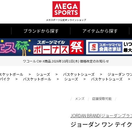
メガスポーツ公式オンラインショップ
ブランドから探す
アイテムから探す
ワコール CW-X商品 2026年10月1日(木) 価格改定のお知らせ
スケットボール
>
シューズ
>
バスケットシューズ
>
ジョーダン ワン 
パイク
>
バスケットボール
>
シューズ
>
バスケットシューズ
>
メンズ
店舗受取可能
JORDAN BRAND(ジョーダンブラ
ジョーダン ワン テイク 