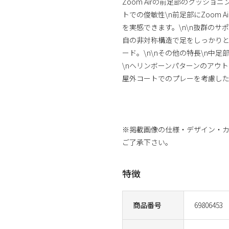
Zoom Airの前足部のクッショ
トでの俊敏性\n前足部にZoom
を実感できます。\n\n抜群のサ
自の非対称構造で足をしっかりと
ード。\n\nその他の特長\n中
\nヘリンボーンパターンのアウト
屋外コートでのプレーを考慮し
商品番号：69806297
※掲載画像の仕様・デザイン・
ご了承下さい。
特徴
商品番号
69806453