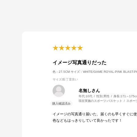
イメージ写真通りだった
色：27.5CM
サイズ：WHITE/GAME ROYAL-PINK BLAST-P
サイズ感
:丁度良い
名無しさん
年代:
10代
性別:
男性
身長:
171～175c
現在実施のスポーツ:
バスケット
スポー
イメージの写真通り届いた、届くのも早くすぐに使
色などもはっきりしていて良かったです！