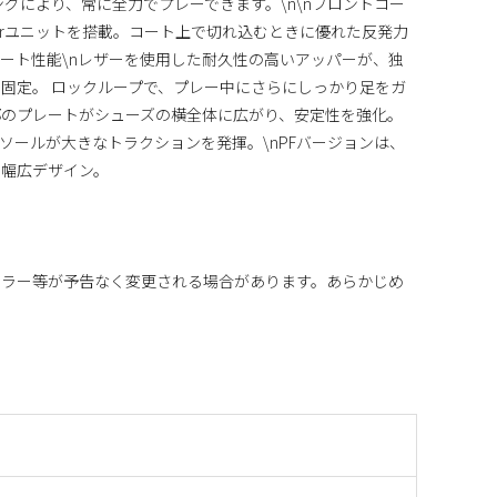
ニングにより、常に全力でプレーできます。\n\nフロントコー
 Airユニットを搭載。コート上で切れ込むときに優れた反発力
ポート性能\nレザーを使用した耐久性の高いアッパーが、独
固定。 ロックループで、プレー中にさらにしっかり足をガ
足部のプレートがシューズの横全体に広がり、安定性を強化。
ソールが大きなトラクションを発揮。\nPFバージョンは、
た幅広デザイン。
カラー等が予告なく変更される場合があります。あらかじめ