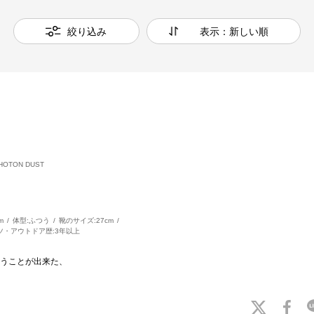
絞り込み
表示：新しい順
HOTON DUST
m
体型:
ふつう
靴のサイズ:
27cm
ツ・アウトドア歴:
3年以上
うことが出来た、