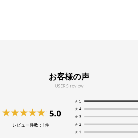
お客様の声
USER’S review
★
5
★
4
5.0
★
3
★
2
レビュー件数：
1
件
★
1