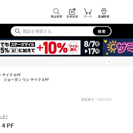
商品検索
会員登録
カート
店舗情報
検索
テイク 4 PF
ジョーダン ワン テイク 4 PF
商品番号：
69806453
ンド)
4 PF