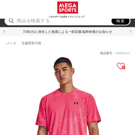
スポーツ
アウトドア
ブランド
アイテム
から探す
から探す
から探す
から探す
メガスポーツ公式オンラインショップ
検索
7/28(火)に発生した地震による一部店舗 臨時休業のお知らせ
メンズ
店舗受取可能
商品番号：
69809101