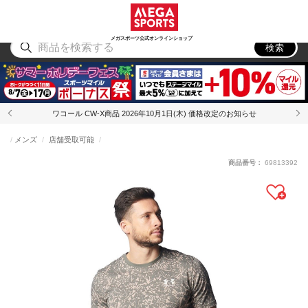
スポーツ
アウトドア
ブランド
アイテム
から探す
から探す
から探す
から探す
メガスポーツ公式オンラインショップ
検索
ワコール CW-X商品 2026年10月1日(木) 価格改定のお知らせ
メンズ
店舗受取可能
商品番号：
69813392