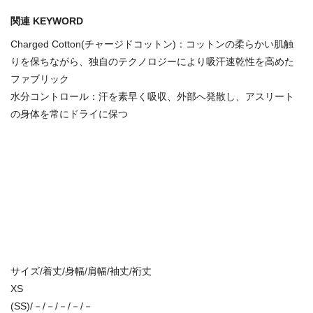
関連 KEYWORD
Charged Cotton(チャージドコットン)：コットンの柔らかい肌触
りを保ちながら、独自のテクノロジーにより吸汗速乾性を高めた
ファブリック
水分コントロール：汗を素早く吸収、外部へ発散し、アスリート
の身体を常にドライに保つ
サイズ/着丈/身幅/肩幅/袖丈/裄丈
XS
(SS)/－/－/－/－/－