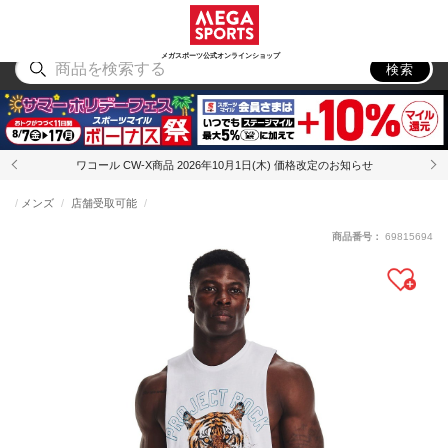
スポーツ
アウトドア
ブランド
アイテム
から探す
から探す
から探す
から探す
メガスポーツ公式オンラインショップ
検索
ワコール CW-X商品 2026年10月1日(木) 価格改定のお知らせ
メンズ
店舗受取可能
商品番号：
69815694