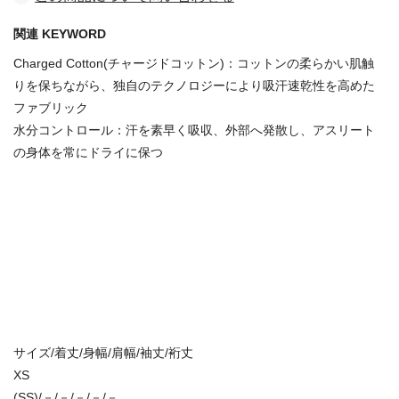
関連 KEYWORD
Charged Cotton(チャージドコットン)：コットンの柔らかい肌触
りを保ちながら、独自のテクノロジーにより吸汗速乾性を高めた
ファブリック
水分コントロール：汗を素早く吸収、外部へ発散し、アスリート
の身体を常にドライに保つ
サイズ/着丈/身幅/肩幅/袖丈/裄丈
XS
(SS)/－/－/－/－/－