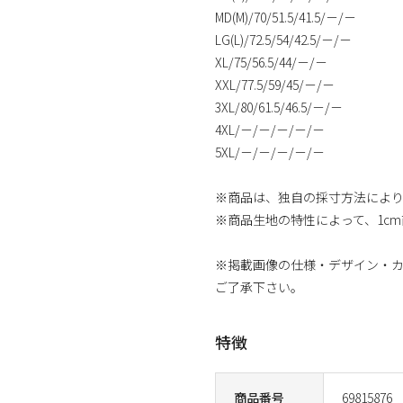
MD(M)/70/51.5/41.5/－/－
LG(L)/72.5/54/42.5/－/－
XL/75/56.5/44/－/－
XXL/77.5/59/45/－/－
3XL/80/61.5/46.5/－/－
4XL/－/－/－/－/－
5XL/－/－/－/－/－
※商品は、独自の採寸方法によ
※商品生地の特性によって、1c
※掲載画像の仕様・デザイン・
ご了承下さい。
特徴
商品番号
69815876