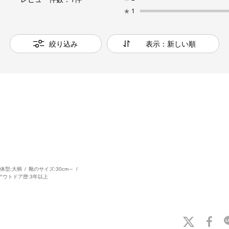
★
1
絞り込み
表示：新しい順
体型:
大柄
靴のサイズ:
30cm～
アウトドア歴:
3年以上