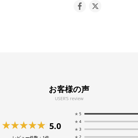
お客様の声
USER’S review
★
5
★
4
5.0
★
3
★
2
レビュー件数：
1
件