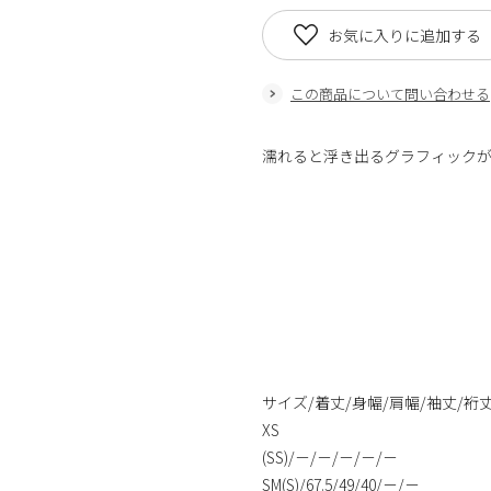
お気に入りに追加する
この商品について問い合わせる
濡れると浮き出るグラフィック
サイズ/着丈/身幅/肩幅/袖丈/裄
XS
(SS)/－/－/－/－/－
SM(S)/67.5/49/40/－/－