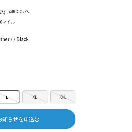
価格について
込)
10マイル
er / / Black
L
XL
XXL
お知らせを申込む