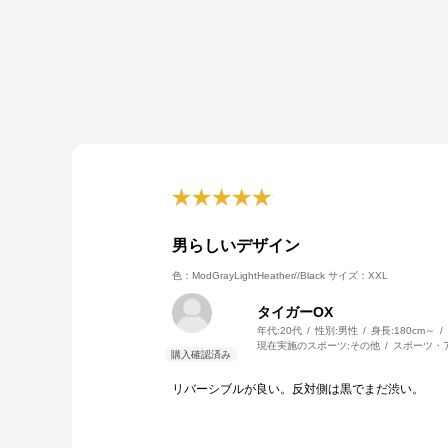
男らしいデザイン
色：ModGrayLightHeather//Black
サイズ：XXL
タイガーOX
年代:
20代
性別:
男性
身長:
180cm～
現在実施のスポーツ:
その他
スポーツ・
リバーシブルが良い。反対側は黒でまだ渋い。