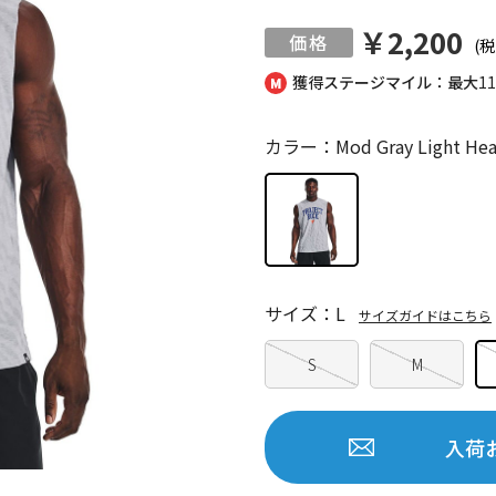
￥2,200
(税
獲得ステージマイル：最大
1
カラー：Mod Gray Light Heath
サイズ：L
サイズガイドはこちら
S
M
入荷