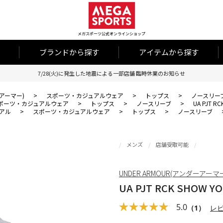
メガスポーツ公式オンラインショップ
ブランドから探す
アイテムから探す
7/28(火)に発生した地震による一部店舗 臨時休業のお知らせ
ーアーマー)
>
スポーツ・カジュアルウェア
>
トップス
>
ノースリー
ポーツ・カジュアルウェア
>
トップス
>
ノースリーブ
>
UA PJT R
アル
>
スポーツ・カジュアルウェア
>
トップス
>
ノースリーブ
メンズ
店舗受取可能
UNDER ARMOUR(アンダーアーマ
UA PJT RCK SHOW Y
5.0
（1）
レ