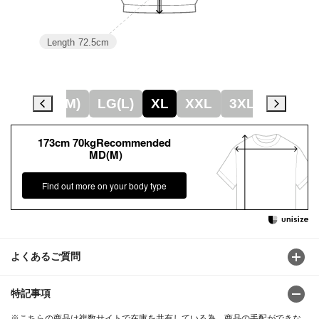
Length
72.5cm
(S)
MD(M)
LG(L)
XL
XXL
3XL
4XL
173cm 70kgRecommended
MD(M)
Find out more on your body type
よくあるご質問
特記事項
※こちらの商品は複数サイトで在庫を共有している為、商品の手配ができな