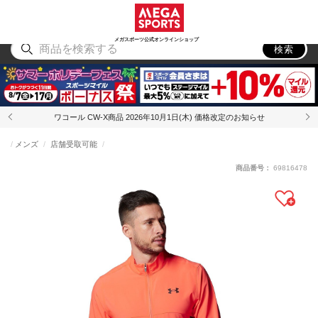
スポーツ
アウトドア
ブランド
アイテム
から探す
から探す
から探す
から探す
メガスポーツ公式オンラインショップ
検索
ワコール CW-X商品 2026年10月1日(木) 価格改定のお知らせ
メンズ
店舗受取可能
商品番号：
69816478