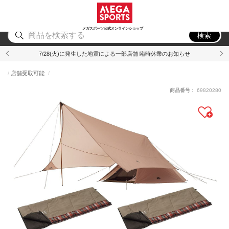
スポーツ
アウトドア
ブランド
アイテム
から探す
から探す
から探す
から探す
メガスポーツ公式オンラインショップ
検索
7/28(火)に発生した地震による一部店舗 臨時休業のお知らせ
店舗受取可能
商品番号：
69820280