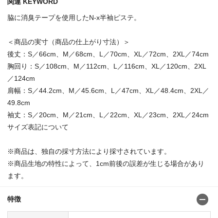
関連 KEYWORD
脇に消臭テープを使用したN-x半袖ピステ。
＜商品の実寸（商品の仕上がり寸法）＞
後丈：S／66cm、M／68cm、L／70cm、XL／72cm、2XL／74cm
胸回り：S／108cm、M／112cm、L／116cm、XL／120cm、2XL
／124cm
肩幅：S／44.2cm、M／45.6cm、L／47cm、XL／48.4cm、2XL／
49.8cm
袖丈：S／20cm、M／21cm、L／22cm、XL／23cm、2XL／24cm
サイズ表記について
※商品は、独自の採寸方法により採寸されています。
※商品生地の特性によって、1cm前後の誤差が生じる場合があり
ます。
特徴