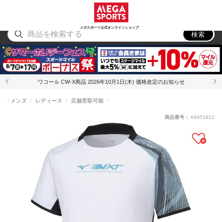
スポーツ
アウトドア
ブランド
アイテム
から探す
から探す
から探す
から探す
メガスポーツ公式オンラインショップ
検索
ワコール CW-X商品 2026年10月1日(木) 価格改定のお知らせ
メンズ
レディース
店舗受取可能
商品番号：
69951812