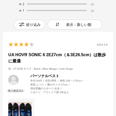
★
2
(0)
★
1
(0)
絞り込み
表示：新しい順
2024.5.6
UA HOVR SONIC 6 2E27cm（＆3E26.5cm）は散歩
に最適
色：27.0CM
サイズ：Black / Blue Mirage / Lime Surge
パーソナルベスト
年代:
50代
性別:
男性
身長:
166～170cm
体型:
ふつう
靴のサイズ:
27cm
現在実施のスポーツ:
水泳
スポーツ・アウトドア歴:
3年以上