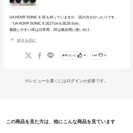
UA HOVR SONIC 6 3Eも持っていますが、2Eの方がぴったりです。
「UA HOVR SONIC 6 2E27cm＆3E26.5cm」
着脱しやすい3Eは日常用、2Eは散歩用に使い分け。
そこそこグリップや反発力があり、小走りにも適しています。
続きを読む
因みにスプリントトレ用は別なシューズで使い分けしています。
怪我しないように使い分けがいいと思います。
参考になった
0
Like!
0
※レビューを書くには
ログイン
が必要です。
この商品を見た方は、他にこんな商品を見ています