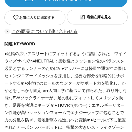
お気に入りに追加する
この商品について問い合わせる
関連 KEYWORD
●足幅の広いアスリートにフィットするように設計された、ワイド
ウィズサイズ\n●NEUTRAL：柔軟性とクッション性のバランスを
必要とするランナーのために\n●アッパーには軽量で通気性に優れ
たエンジニアードメッシュを採用し、必要な部分を戦略的にサポ
ートする\n●外付けのヒールカウンターがサポート力を強化し、か
かとをしっかり固定 \n●人間工学に基づいて作られた、取り外し可
能なEVAソックライナーが、足の形にフィットしてスリップを防
ぎ、足裏を快適にキープ \n● HOVR?(ホバー)：エネルギーリター
ン性能が高いクッションフォームでエナジーウェブに包むことで
力の分散を防ぎ、着地衝撃を推進力へと変換\n●ヒールの下に配置
されたカーボンラバーポッドは、衝撃の大きいストライクゾーン