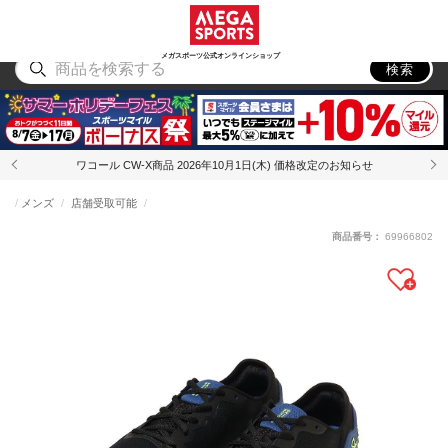
スポーツ
アウトドア
ブランド
アイテム
から探す
から探す
から探す
から探す
メガスポーツ公式オンラインショップ
検索
ワコール CW-X商品 2026年10月1日(木) 価格改定のお知らせ
メンズ
店舗受取可能
商品番号：
69966802