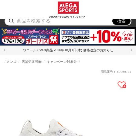
スポーツ
アウトドア
ブランド
アイテム
から探す
から探す
から探す
から探す
メガスポーツ公式オンラインショップ
検索
ワコール CW-X商品 2026年10月1日(木) 価格改定のお知らせ
メンズ
店舗受取可能
キャンペーン対象外
商品番号：
69969707