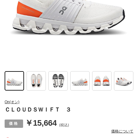
On(オン)
ＣＬＯＵＤＳＷＩＦＴ ３
￥15,664
(税込)
価格について