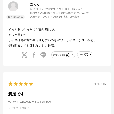
ユッケ
年代:
20代
性別:
女性
身長:
161～165cm
靴のサイズ:
25cm
現在実施のスポーツ:
ランニング
スポーツ・アウトドア歴:
1年以上～3年未満
ずっと欲しかったけど売り切れで、
やっと買えた。
サイズは他の方の言う通りにいつものワンサイズ上が良いかと。
長時間履いても疲れないし、最高。
参考になった
0
Like!
0
2023.8.15
満足です
色：WHITE/BLACK
サイズ：25.5CM
サイズ感
:丁度良い