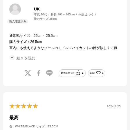
UK
年代:
30代
身長:
161～165cm
体型:
ふつう
靴のサイズ:
25cm
通常靴サイズ：25cm～25.5cm
購入サイズ：26.5cm
室内にも使えるようなソールのミドル～ハイカットの靴が欲しくて買
いました。
続きを読む
足の形に癖がありトラブルが多いので靴選びが大変ですが、学校指定
で履いていたアシックスなので安心して購入しました。
色々調べて元々買うサイズ＋1～1.5cmを購入した方が良さそうとのこ
参考になった
2
Like!
1
とだったので、26.5を購入。
インソールを入れてつま先0.5～1cmの隙間です。
確かに25.5を買っていたらぴったり過ぎてつま先が痛くなっていたか
もしれません。
自分のかかとが細いので、隙間が空く部分はインソールで補助する予
2024.4.25
定です。
最高
色：WHITE/BLACK
サイズ：25.5CM