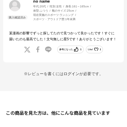
no name
年代:
20代
性別:
女性
身長:
161～165cm
体型:
ふつう
靴のサイズ:
25cm
現在実施のスポーツ:
ランニング
スポーツ・アウトドア歴:
1年未満
某漫画の影響でずっと探してたので見つかって良かったです！すぐに
届いたのも最高でした！文句無しに星5です！ありがとうございます！
参考になった
1
Like!
1
※レビューを書くには
ログイン
が必要です。
この商品を見た方は、他にこんな商品を見ています