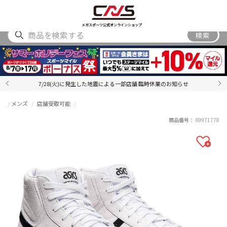
SHOES
WEAR
ACCESSORY
BRAND
RANKING
メガスポーツ公式オンラインショップ
検索
7/28(火)に発生した地震による一部店舗 臨時休業のお知らせ
メンズ
店舗受取可能
商品番号：
69971778