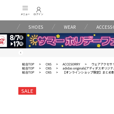
メニュー
ログイン
SHOES
WEAR
ACCESS
総合TOP
>
CNS
>
ACCESORRY
>
ウェアアクセサ
総合TOP
>
CNS
>
adidas originals(アディダスオリジ
総合TOP
>
CNS
>
【オンラインショップ限定】まとめ
SALE