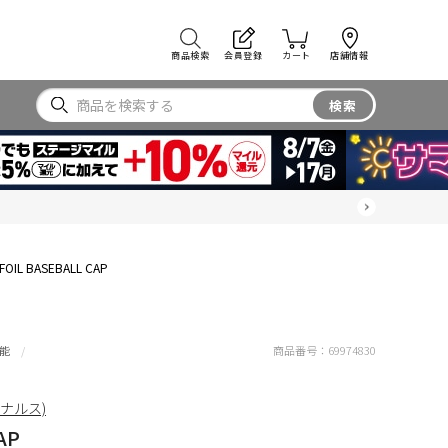
商品検索
会員登録
カート
店舗情報
検索
FOIL BASEBALL CAP
能
商品番号：
69974830
リジナルス)
AP