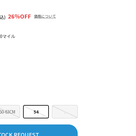
26
％OFF
価格について
込)
20マイル
60-63CM
54
.
TOCK REQUEST