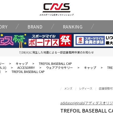
メガスポーツ公式オンラインショップ
ORY
BRAND
RANKING
7/28(火)に発生した地震による一部店舗 臨時休業のお知らせ
リー
>
キャップ
>
TREFOIL BASEBALL CAP
ナルス)
>
ACCESORRY
>
ウェアアクセサリー
>
キャップ
>
TRE
割
>
TREFOIL BASEBALL CAP
メンズ
レディース
店舗受取可
adidasoriginals(アディダスオ
TREFOIL BASEBALL C