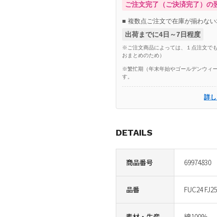
ご注文完了（ご決済完了）の
■ 複数点ご注文で在庫が揃わない
出荷までに4日～7日程度
※ご注文商品によっては、１点注文でも
おまとめのため）
※繁忙期（年末年始やゴールデンウィー
す。
詳し
DETAILS
商品番号
69974830
品番
FUC24 FJ2
素材・生産
綿100%