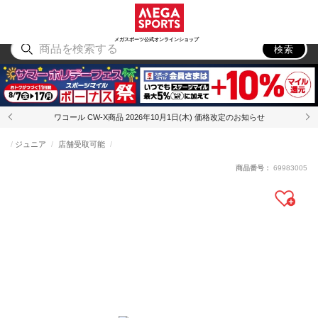
スポーツ
アウトドア
ブランド
アイテム
から探す
から探す
から探す
から探す
メガスポーツ公式オンラインショップ
検索
ワコール CW-X商品 2026年10月1日(木) 価格改定のお知らせ
ジュニア
店舗受取可能
商品番号：
69983005