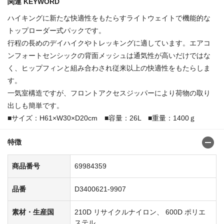
関連 KEYWORD
ハイキングに新たな快適性をもたらすライトウェイトで機能的な
トップローダー式パックです。
行程の長めのデイハイクやトレッキングに適しています。エアコ
ンフォートセンシックの背面メッシュは通気性が高いだけではな
く、ヒップフィンと組み合わされ従来以上の快適性をもたらしま
す。
一気室構造ですが、フロントアクセスジッパーにより荷物の取り
出しも簡単です。
■サイズ：H61×W30×D20cm ■容量：26L ■重量：1400ｇ
特徴
商品番号
69984359
品番
D3400621-9907
素材・生産国
210D リサイクルナイロン、 600D ポリエ
ステル