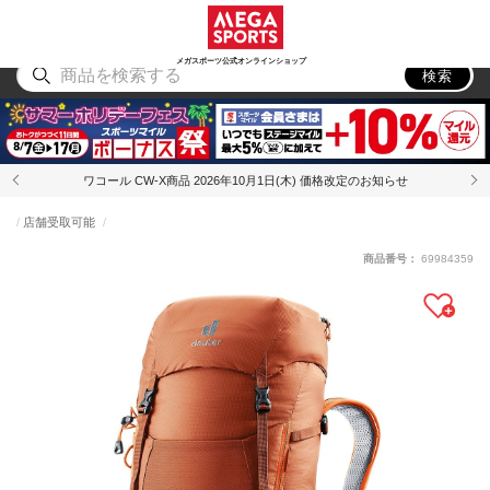
スポーツ
アウトドア
ブランド
アイテム
から探す
から探す
から探す
から探す
メガスポーツ公式オンラインショップ
検索
ワコール CW-X商品 2026年10月1日(木) 価格改定のお知らせ
店舗受取可能
商品番号：
69984359