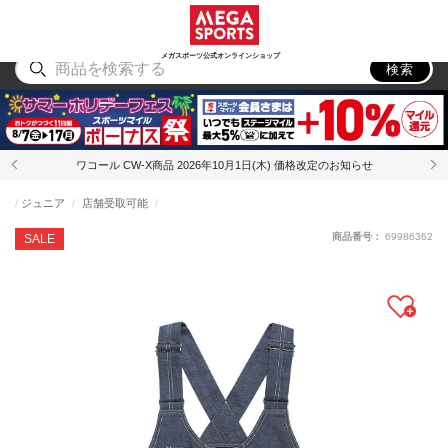
スポーツ
アウトドア
ブランド
アイテム
から探す
から探す
から探す
から探す
メガスポーツ公式オンラインショップ
検索
ワコール CW-X商品 2026年10月1日(木) 価格改定のお知らせ
ジュニア
店舗受取可能
商品番号：
69986362
SALE