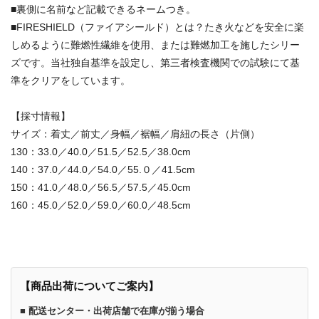
■裏側に名前など記載できるネームつき。
■FIRESHIELD（ファイアシールド）とは？たき火などを安全に楽
しめるように難燃性繊維を使用、または難燃加工を施したシリー
ズです。当社独自基準を設定し、第三者検査機関での試験にて基
準をクリアをしています。
【採寸情報】
サイズ：着丈／前丈／身幅／裾幅／肩紐の長さ（片側）
130：33.0／40.0／51.5／52.5／38.0cm
140：37.0／44.0／54.0／55.０／41.5cm
150：41.0／48.0／56.5／57.5／45.0cm
160：45.0／52.0／59.0／60.0／48.5cm
【商品出荷についてご案内】
■ 配送センター・出荷店舗で在庫が揃う場合