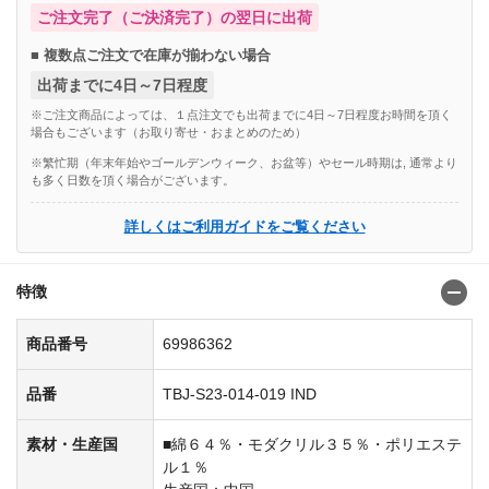
ご注文完了（ご決済完了）の翌日に出荷
■ 複数点ご注文で在庫が揃わない場合
出荷までに4日～7日程度
※ご注文商品によっては、１点注文でも出荷までに4日～7日程度お時間を頂く
場合もございます（お取り寄せ・おまとめのため）
※繁忙期（年末年始やゴールデンウィーク、お盆等）やセール時期は, 通常より
も多く日数を頂く場合がございます。
詳しくはご利用ガイドをご覧ください
特徴
商品番号
69986362
品番
TBJ-S23-014-019 IND
素材・生産国
■綿６４％・モダクリル３５％・ポリエステ
ル１％