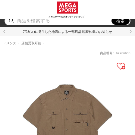
スポーツ
アウトドア
ブランド
アイテム
から探す
から探す
から探す
から探す
メガスポーツ公式オンラインショップ
検索
7/28(火)に発生した地震による一部店舗 臨時休業のお知らせ
メンズ
店舗受取可能
商品番号：
69986636