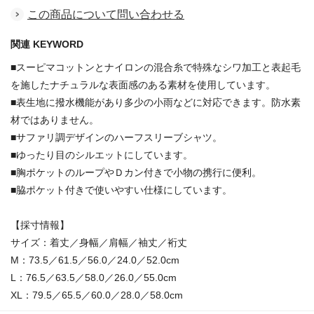
この商品について問い合わせる
関連 KEYWORD
■スーピマコットンとナイロンの混合糸で特殊なシワ加工と表起毛
を施したナチュラルな表面感のある素材を使用しています。
■表生地に撥水機能があり多少の小雨などに対応できます。防水素
材ではありません。
■サファリ調デザインのハーフスリーブシャツ。
■ゆったり目のシルエットにしています。
■胸ポケットのループやＤカン付きで小物の携行に便利。
■脇ポケット付きで使いやすい仕様にしています。
【採寸情報】
サイズ：着丈／身幅／肩幅／袖丈／裄丈
M：73.5／61.5／56.0／24.0／52.0cm
L：76.5／63.5／58.0／26.0／55.0cm
XL：79.5／65.5／60.0／28.0／58.0cm