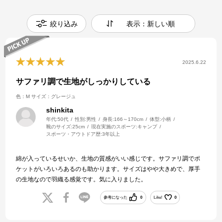
絞り込み
表示：新しい順
2025.6.22
サファリ調で生地がしっかりしている
色：M
サイズ：グレージュ
shinkita
年代:
50代
性別:
男性
身長:
166～170cm
体型:
小柄
靴のサイズ:
25cm
現在実施のスポーツ:
キャンプ
スポーツ・アウトドア歴:
3年以上
綿が入っているせいか、生地の質感がいい感じです。サファリ調でポ
ケットがいろいろあるのも助かります。サイズはやや大きめで、厚手
の生地なので羽織る感覚です。気に入りました。
参考になった
0
Like!
0