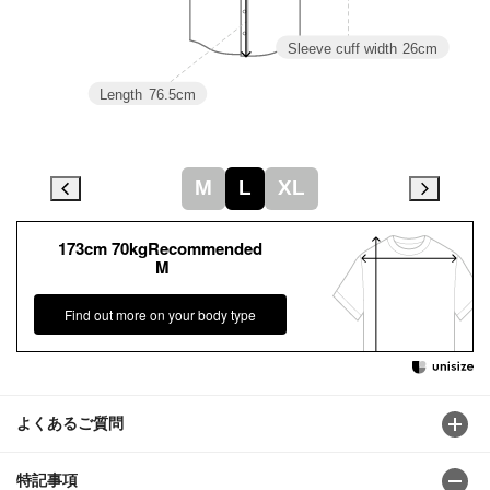
Sleeve cuff width
26cm
Length
76.5cm
M
L
XL
173cm 70kgRecommended
M
Find out more on your body type
よくあるご質問
特記事項