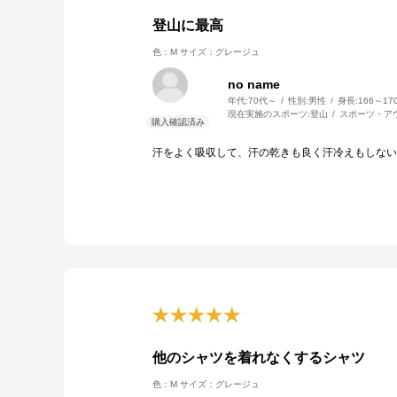
登山に最高
色：M
サイズ：グレージュ
no name
年代:
70代～
性別:
男性
身長:
166～17
現在実施のスポーツ:
登山
スポーツ・ア
汗をよく吸収して、汗の乾きも良く汗冷えもしない
他のシャツを着れなくするシャツ
色：M
サイズ：グレージュ