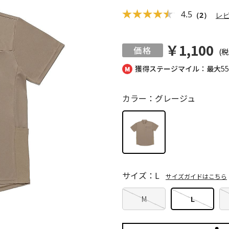
4.5
（2）
レ
￥1,100
(税
獲得ステージマイル：最大
5
カラー：グレージュ
サイズ：L
サイズガイドはこちら
M
L