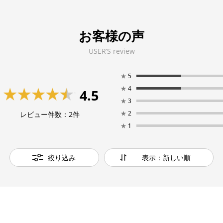
お客様の声
USER’S review
★
5
★
4
4.5
★
3
★
2
レビュー件数：
2
件
★
1
絞り込み
表示：新しい順