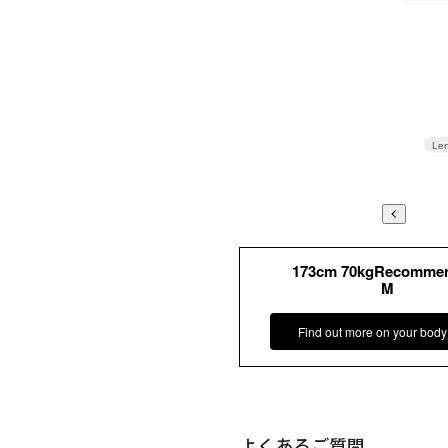
Len
173cm 70kgRecomme
M
Find out more on your body
よくあるご質問