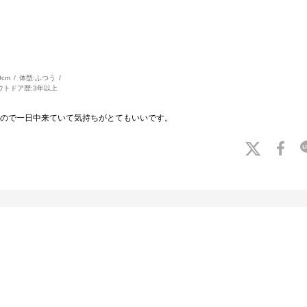
0cm
体型:
ふつう
ウトドア歴:
3年以上
ので一日中来ていて気持ちがとてもいいです。