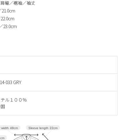
／肩幅／裾袖／袖丈
／21.0cm
22.0cm
／23.0cm
14-033 GRY
ステル１００％
中国
Sleeve length
22cm
 width
48cm
4cm