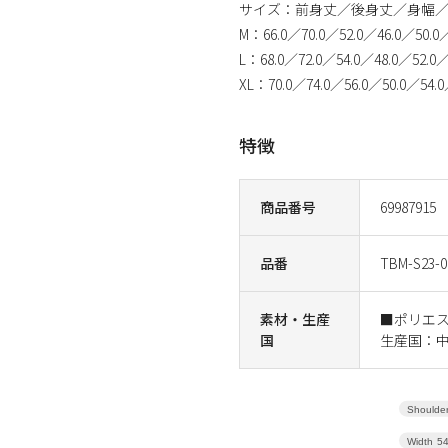
サイズ：前身丈／後身丈／身幅
M：66.0／70.0／52.0／46.0／50.0
L：68.0／72.0／54.0／48.0／52.0／
XL：70.0／74.0／56.0／50.0／54.0
特徴
商品番号
69987915
品番
TBM-S23-0
素材・生産
■ポリエ
国
生産国：
Shoulder
Width
5