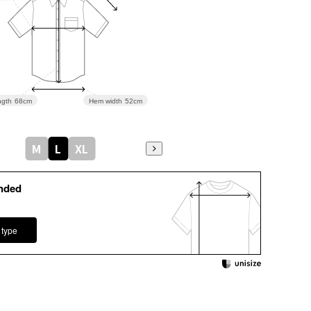
gth
68cm
Hem width
52cm
M
L
XL
nded
 type