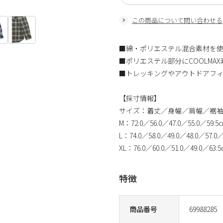
この商品について問い合わせる
■綿・ポリエステル混合素材を
■ポリエステル部分にCOOLMA
■トレッキングやアウトドアフィ
【採寸情報】
サイズ：着丈／身幅／肩幅／裾
M：72.0／56.0／47.0／55.0／59.5
L：74.0／58.0／49.0／48.0／57.0／
XL：76.0／60.0／51.0／49.0／63.
特徴
商品番号
69988285