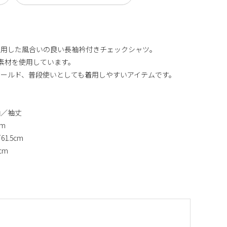
使用した風合いの良い長袖衿付きチェックシャツ。
X素材を使用しています。
ールド、普段使いとしても着用しやすいアイテムです。
袖／袖丈
cm
61.5cm
5cm