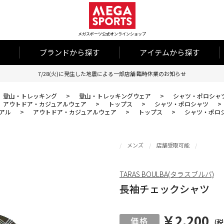
メガスポーツ公式オンラインショップ
ブランドから探す
アイテムから探す
7/28(火)に発生した地震による一部店舗 臨時休業のお知らせ
登山・トレッキング
>
登山・トレッキングウェア
>
シャツ・ポロシャ
アウトドア・カジュアルウェア
>
トップス
>
シャツ・ポロシャツ
>
アル
>
アウトドア・カジュアルウェア
>
トップス
>
シャツ・ポロ
メンズ
店舗受取可能
TARAS BOULBA(タラスブルバ)
長袖チェックシャツ
￥2,200
(税