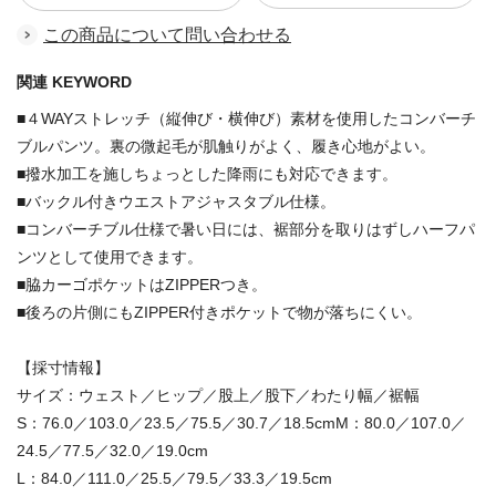
この商品について問い合わせる
関連 KEYWORD
■４WAYストレッチ（縦伸び・横伸び）素材を使用したコンバーチ
ブルパンツ。裏の微起毛が肌触りがよく、履き心地がよい。
■撥水加工を施しちょっとした降雨にも対応できます。
■バックル付きウエストアジャスタブル仕様。
■コンバーチブル仕様で暑い日には、裾部分を取りはずしハーフパ
ンツとして使用できます。
■脇カーゴポケットはZIPPERつき。
■後ろの片側にもZIPPER付きポケットで物が落ちにくい。
【採寸情報】
サイズ：ウェスト／ヒップ／股上／股下／わたり幅／裾幅
S：76.0／103.0／23.5／75.5／30.7／18.5cmM：80.0／107.0／
24.5／77.5／32.0／19.0cm
L：84.0／111.0／25.5／79.5／33.3／19.5cm