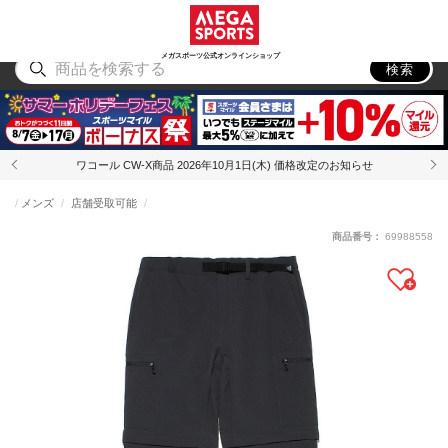
スポーツ
アウトドア
ブランド
アイテム
から探す
から探す
から探す
から探す
メガスポーツ公式オンラインショップ
検索
ワコール CW-X商品 2026年10月1日(木) 価格改定のお知らせ
メンズ
店舗受取可能
商品番号：
69988558