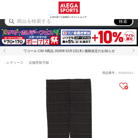
スポーツ
アウトドア
ブランド
アイテム
から探す
から探す
から探す
から探す
メガスポーツ公式オンラインショップ
検索
ワコール CW-X商品 2026年10月1日(木) 価格改定のお知らせ
レディース
店舗受取可能
商品番号：
69990943