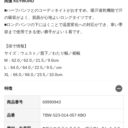
関連 KEYWORD
■ハーフパンツとのコーディネイトがおすすめ、吸汗速乾機能で汗
の吸収がよく、肌面が心地よいロングタイツです。
■ロングパンツの下にはくことで温度変化への対応ができ、寒い季
節まで使用できる使い勝手がよい１着です。
【採寸情報】
サイズ：ウェスト／股下／わたり幅／裾幅
M：62.0／62.0／21.5／9.0cm
L：64.0／64.0／22.5／9.5／cm
XL：66.0／66.0／23.5／10.0cm
特徴
商品番号
69990943
品番
TBW-S23-014-057 KBO