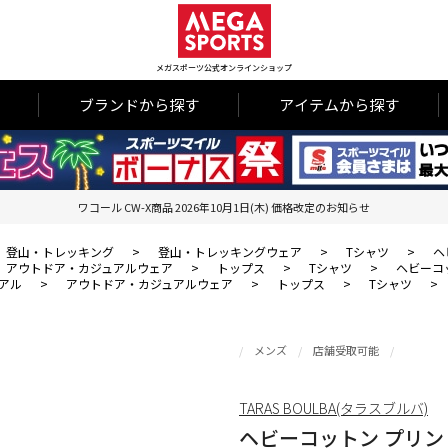
メガスポーツ公式オンラインショップ
ブランドから探す
アイテムから探す
ワコール CW-X商品 2026年10月1日(木) 価格改定のお知らせ
登山・トレッキング
>
登山・トレッキングウェア
>
Tシャツ
>
ヘ
アウトドア・カジュアルウェア
>
トップス
>
Tシャツ
>
ヘビーコ
アル
>
アウトドア・カジュアルウェア
>
トップス
>
Tシャツ
>
メンズ
店舗受取可能
TARAS BOULBA(タラスブルバ)
ヘビーコットン プリ