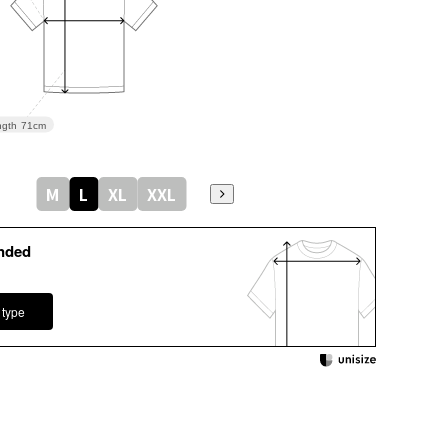
gth
71cm
M
L
XL
XXL
nded
 type