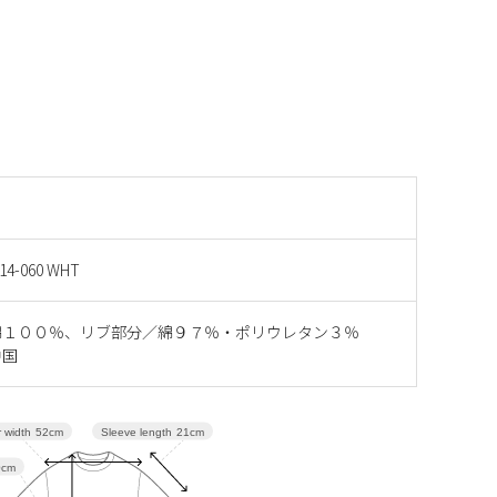
14-060 WHT
綿１００％、リブ部分／綿９７％・ポリウレタン３％
中国
Sleeve length
21cm
 width
52cm
0cm