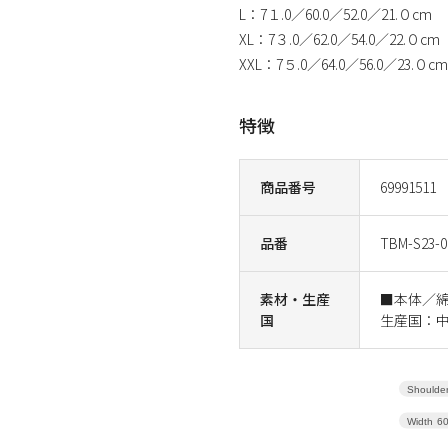
L：7１.0／60.0／52.0／21.０cm
XL：7３.0／62.0／54.0／22.０cm
XXL：7５.0／64.0／56.0／23.０cm
特徴
商品番号
69991511
品番
TBM-S23-0
素材・生産
■本体／
国
生産国：
Shoulder
Width
6