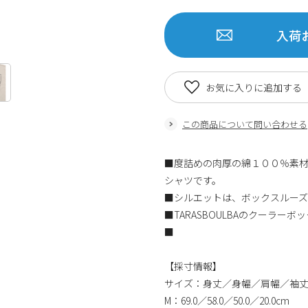
入荷
お気に入りに追加する
この商品について問い合わせる
■度詰めの肉厚の綿１００％素材
シャツです。
■シルエットは、ボックスルー
■TARASBOULBAのクーラ
■
【採寸情報】
サイズ：身丈／身幅／肩幅／袖
M：69.0／58.0／50.0／20.0cm