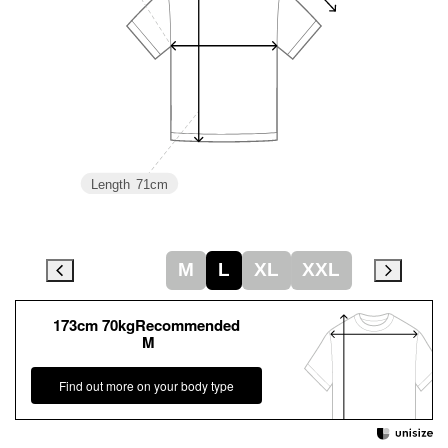
Length
71cm
M
L
XL
XXL
173cm 70kgRecommended
M
Find out more on your body type