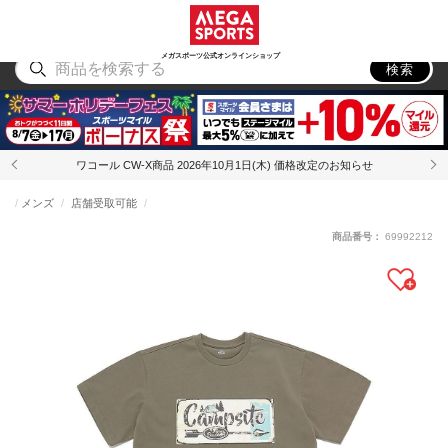
スポーツ
アウトドア
ブランド
アイテム
から探す
から探す
から探す
から探す
メガスポーツ公式オンラインショップ
検索
ワコール CW-X商品 2026年10月1日(木) 価格改定のお知らせ
メンズ
店舗受取可能
商品番号：
69992212