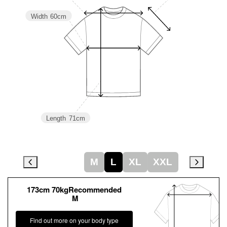
Width
60cm
Length
71cm
M
L
XL
XXL
173cm 70kgRecommended
M
Find out more on your body type