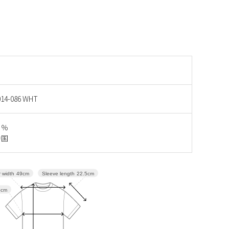
14-086 WHT
０％
中国
Sleeve length
22.5cm
 width
49cm
5cm