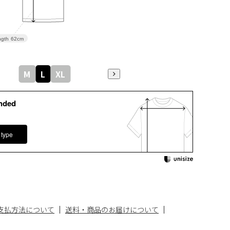
gth
62cm
M
L
XL
nded
 type
支払方法について
送料・商品のお届けについて