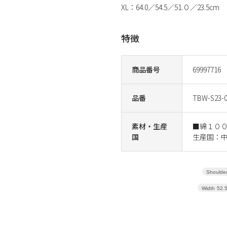
XL：64.0／54.5／51.０／23.5cm
特徴
商品番号
69997716
品番
TBW-S23-0
素材・生産
■綿１０
国
生産国：
Shoulder
Width
52.