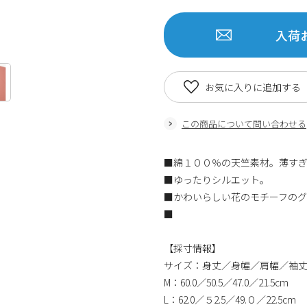
入荷
お気に入りに追加する
この商品について問い合わせる
■綿１００％の天竺素材。薄す
■ゆったりシルエット。
■かわいらしい花のモチーフの
■
【採寸情報】
サイズ：身丈／身幅／肩幅／袖
M：60.0／50.5／47.0／21.5cm
L：62.0／５2.5／49.０／22.5cm