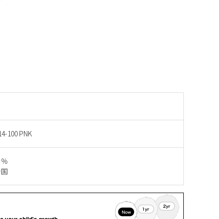
14-100 PNK
０％
中国
o your child's growth