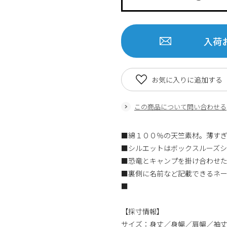
入荷
お気に入りに追加する
この商品について問い合わせる
■綿１００％の天竺素材。薄す
■シルエットはボックスルーズ
■恐竜とキャンプを掛け合わせ
■裏側に名前など記載できるネ
■
【採寸情報】
サイズ：身丈／身幅／肩幅／袖