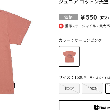
ジュニア コットン天竺
￥550
(税込)
獲得ステージマイル：最大
2
カラー：サーモンピンク
サイズ：150CM
サイズガイド
130CM
140CM
Find r