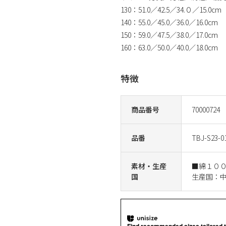
130：51.0／42.5／34.０／15.0cm
140：55.0／45.0／36.0／16.0cm
150：59.0／47.5／38.0／17.0cm
160：63.0／50.0／40.0／18.0cm
特徴
商品番号
70000724
品番
TBJ-S23-0
素材・生産
■綿１０
国
生産国：
Find recommended sizes tailored t