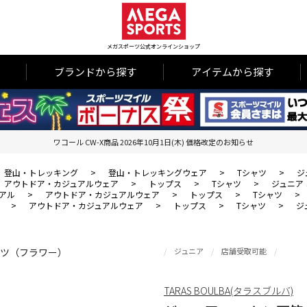
メガスポーツ公式オンラインショップ
ブランドから探す
アイテムから探す
ワコール CW-X商品 2026年10月1日(木) 価格改定のお知らせ
登山・トレッキング
>
登山・トレッキングウェア
>
Tシャツ
>
ジ
アウトドア・カジュアルウェア
>
トップス
>
Tシャツ
>
ジュニア
アル
>
アウトドア・カジュアルウェア
>
トップス
>
Tシャツ
>
>
アウトドア・カジュアルウェア
>
トップス
>
Tシャツ
>
ジ
ジュニア
店舗受取可能
TARAS BOULBA(タラスブルバ)