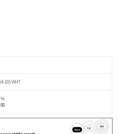
14-101 WHT
０％
中国
o your child's growth