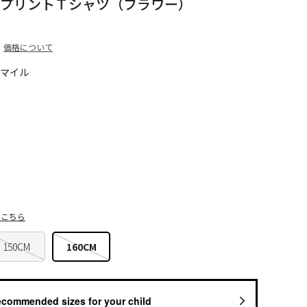
 プリントＴシャツ（フラワー）
価格について
5マイル
はこちら
150CM
160CM
ecommended sizes for your child