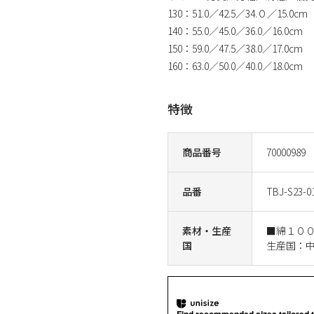
130：51.0／42.5／34.０／15.0cm
140：55.0／45.0／36.0／16.0cm
150：59.0／47.5／38.0／17.0cm
160：63.0／50.0／40.0／18.0cm
特徴
商品番号
70000989
品番
TBJ-S23-0
素材・生産
■綿１０
国
生産国：
Find recommended sizes tailored t